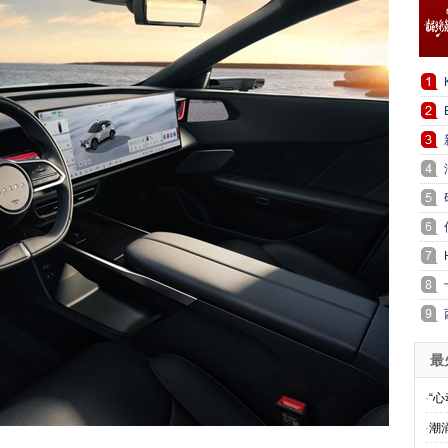
最
·
“
·
潮