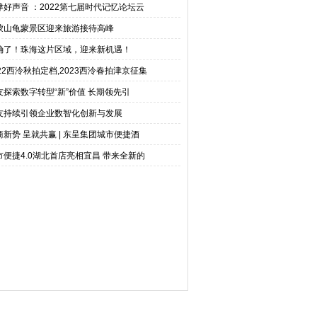
津好声音 ：2022第七届时代记忆论坛云
蒙山龟蒙景区迎来旅游接待高峰
确了！珠海这片区域，迎来新机遇！
022西泠秋拍定档,2023西泠春拍津京征集
友探索数字转型“新”价值 长期领先引
友持续引领企业数智化创新与发展
商新势 呈就共赢 | 东呈集团城市便捷酒
市便捷4.0湖北首店亮相宜昌 带来全新的