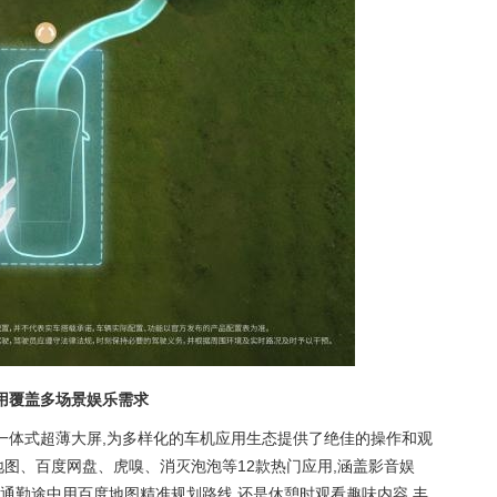
用覆盖多场景娱乐需求
寸5K一体式超薄大屏,为多样化的车机应用生态提供了绝佳的操作和观
地图、百度网盘、虎嗅、消灭泡泡等12款热门应用,涵盖影音娱
通勤途中用百度地图精准规划路线,还是休憩时观看趣味内容,丰