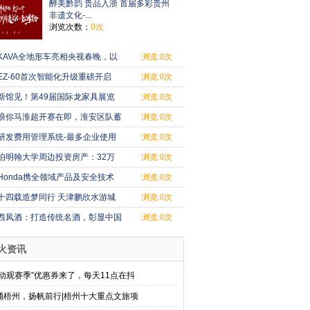
醉美黔韵 贵品入浙 首届多彩贵州
非遗文化-...
浏览次数：
0次
KAVA全地形车亮相央视春晚，以
浏览:0次
硬核AI科技开
EZ-60首次智能化升级重磅开启
浏览:0次
3D HUD行业首
新馆见！第49届国际龙家具展览
浏览:0次
会和第39届亚
浪你马淮超开赛在即，淮安区队蓄
浏览:0次
力备战
研发费用管理系统-最多企业使用
浏览:0次
的研发费用
伯明翰大学周边投资房产：32万
浏览:0次
英镑起抢占高
Honda携全领域产品及安全技术
浏览:0次
成果参展第八
十四载造梦同行 天津鹏欣水游城
浏览:0次
与城市共向
西凤酒：打造传统名酒，彰显中国
浏览:0次
白酒魅力
火资讯
心动观赛季”优惠券来了，每天11点在抖
涌梧州，扬帆前行|梧州十大重点文旅项