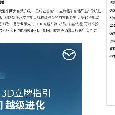
指引
·
天
·
沂
D此次迎来两大智慧升级:一是行业首创“3D立牌指引智能导航”,导航信
信息和路况提示立体地出现在驾驶员的前方视野里,无需转移视线
·
明
观;二是行业领先的“HUD光毯引路”功能,“智能光毯”可精准投
·
2
在强光环境下也能清晰识别,为夜间、隧道等场景出行筑牢安全防
·
用
·
用
·
闽
·
城