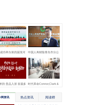
成功举办第四届淮河
中国人寿财险青岛市分公
商大会211个签约
司为岛城经济 发展
黔韵 贵品入浙 首届多
时代革命Connor,Clark &
彩贵州非遗文化-
Lunn研发Ella
热点资讯
阅读榜
本网资讯