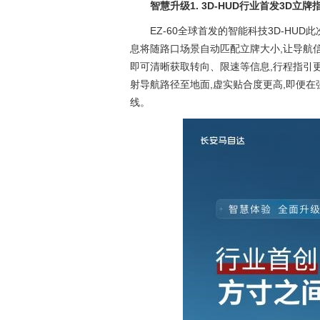
智慧升级
1
. 3D-HUD
行业首发
3
D
立牌
EZ-60全球首发的智能科技3D-HU
息将随路口场景自动匹配立牌大小,让导航
即可清晰获取转向、限速等信息,行程指引更直
射导航路径至地面,虚实贴合度更高,即便
线。