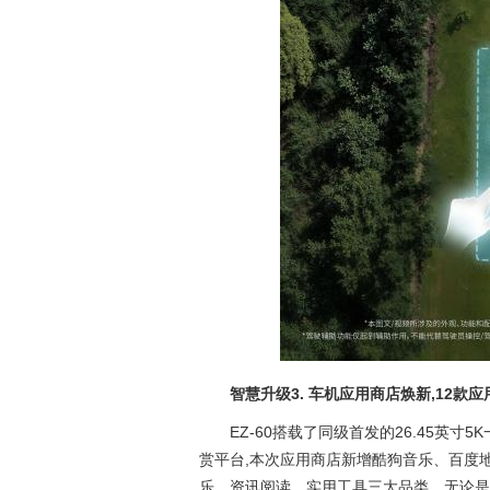
智慧升级
3
.
车机应用商店焕新,
12
款应
EZ-60搭载了同级首发的26.45英
赏平台,本次应用商店新增酷狗音乐、百度
乐、资讯阅读、实用工具三大品类。无论是