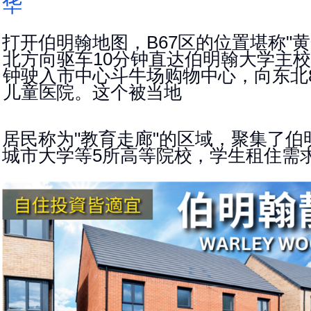
华
打开伯明翰地图，
区的位置堪称
黄
B67
"
北方向驱车
分钟直达伯明翰大学主
10
钟驶入市中心斗牛场购物中心，向
东北
儿童医院。
这个被当地
居民称为
教育走廊
的区域，聚集了伯
"
"
城
市大学等
所高等院校，学生租住需
5