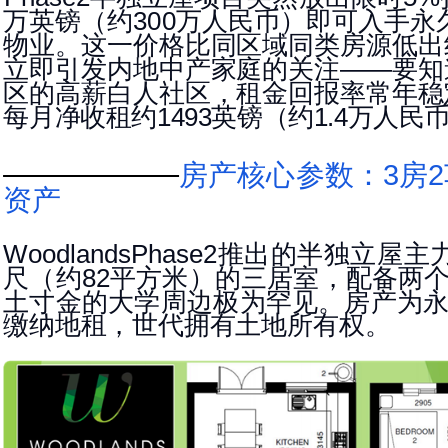
万英镑（约
万人民币）即可入手永
300
物业。这一价格比同区域同类房源低出
立即引发内地中产家庭的关注
要知
——
区的高薪白人社区，
租金回报率常年稳
每
月净收租约
英镑（约
万人民
1493
1.4
房产核心参数：
房
3
2
资产
推出的半独立屋主
WoodlandsPhase
2
尺（约
平方米）的三居室，配备两
82
土寸金的大学周边极为
罕见。房产为
缴纳地租，世代拥
有土地所有权。