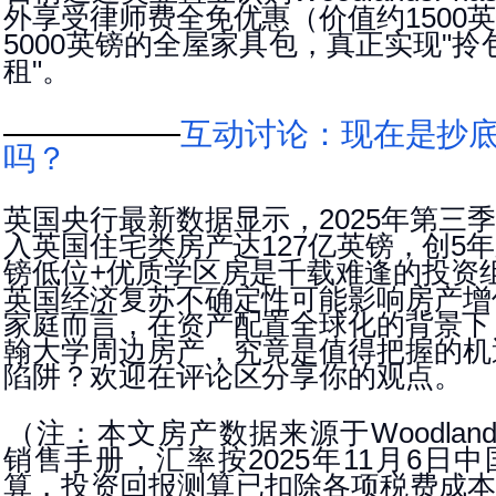
外享受律师费全免优惠（价值约
英
1500
英镑的全屋家具包，真正实现
拎
5000
"
租
。
"
互动讨论：现在是抄
吗？
英国央行最新数据显示，
年第三季
2025
入英国住宅类房
产达
亿英镑，创
年
127
5
镑低位
优质学区房是千载难逢的投资
+
英国经济复苏不确定性可能影响房产增
家庭而言，在资产
配置全球化的背景下
翰大学周边房产，究竟是值得把握的机
陷阱？欢迎在评论区分享你的观
点。
（注：本文房产数据来源于
Woodlan
销售手册，汇率按
年
月
日中
2025
11
6
算，投资回报测算已扣除各项税费成