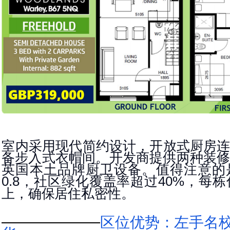
室内采用现代简约设计，开放式厨房
备步入式衣帽间。开发商提供两种装
英国本土品牌厨卫设备。值得注意的
，社区绿化覆盖率超过
，每栋
0.8
40%
上，确保居住私密性。
区位优势：左手名