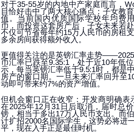
对于
岁的内地中产家庭而言，
35-55
Wo
目恰好击中了两大核心痛点：子
女教
值。当前国内优质国际学校
年均费
币，而投资这套房产
后，子女未来若
不仅可节省每年约
万人民币的房租
15
多
余房间获得额外收入。
更值得关注的是英镑汇率走势
——202
币汇率已跌至
，处于近
年
低位
9.35:1
10
示，每当英镑汇率低于
时
，都是
9.5:1
房产的窗口期。一旦未来汇率回升至
1
动即可带来约
的资产增值。
7%
但机会窗口正在收窄：开发商明确表
在
年
月
日后取消，届时总
2025
12
31
镑，相当于多出
万人民币支出。而
17
计扩招
名国际学
生，这势必将进
2000
平，现在入手正是最
佳时机。