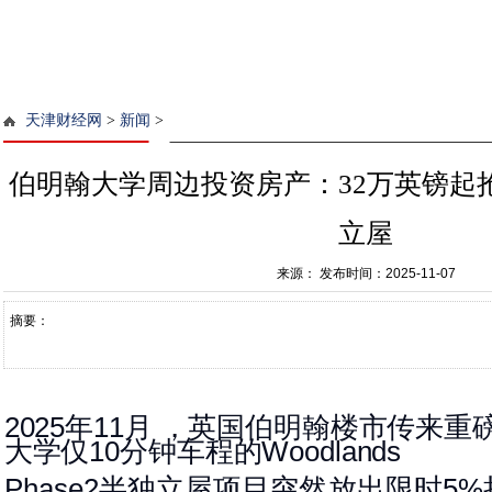
天津财经网
>
新闻
>
伯明翰大学周边投资房产：32万英镑起
立屋
来源：
发布时间：2025-11-07
摘要：
年
月 ，英国伯明翰楼市传来重
2025
11
大学仅
分钟车程的
10
Woodlands
半独立屋项目突然放出限时
Phase
2
5%