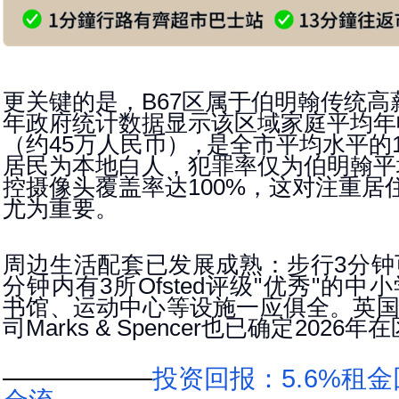
更关键的是，
区属于伯明翰传统高
B67
年政府统计数据显示
该区域家庭平均年
（约
万人民币
），
是全市平均水平的
45
居民为本地白人，犯罪率仅为伯明翰平
控摄像头覆盖率达
，
这对注重居
100%
尤
为重要。
周边生活配套已发展成熟：步行
分钟
3
分钟内有
所
评
级
优秀
的中小
3
Ofsted
"
"
书馆、运动中心等设施一应俱全。英
司
也已确定
年在
Marks & Spencer
2026
投资回报：
租金
5.6%