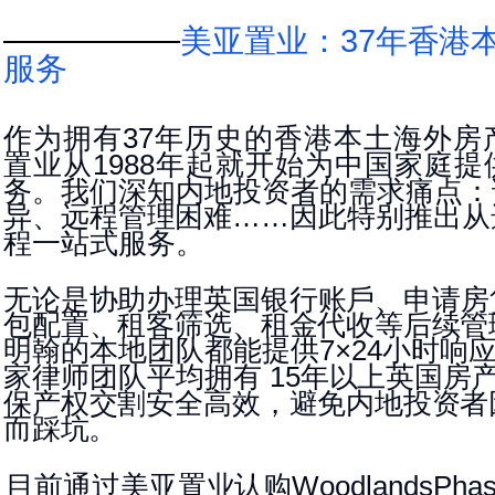
美亚置业：
年香港
37
服务
作为拥有
年历史的香港本土海外房
37
置业从
年起就开始为中国家庭提
1988
务。我们深知内地投资者的需求痛点：
异、远程管理困难
因此特别推出从
……
程一站式服务。
无论是协助办理英国银行账戶、申请房
包配置、租客筛选
、租金代收等后续管
明翰的本地团队都能提供
小时响
7×24
家律师团队平均拥有
年以上英国房
15
保产权交割安全高效，
避免内地投资者
而踩
坑。
目前通过美亚置业认购
WoodlandsPha