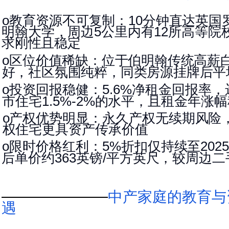
教育资源不可复制：
分钟直达英国
o
10
明翰大学，周边
公里内有
所高等院
5
12
求刚性且稳定
区位价值稀缺：位于伯明翰传统高薪
o
好，社区氛围纯粹，同类房源挂牌后平
投资回报稳健：
净租金回报率，
o
5.6%
市住宅
的水平，且租金年涨
幅
1.5%-2
%
产权优势明显：永久产权无续期风险
o
权住宅更具资产传承价值
限时价格红利：
折扣仅持续至
o
5%
202
后单价约
英镑
平方英
尺，较周边二
363
/
中产家庭的教育与
遇