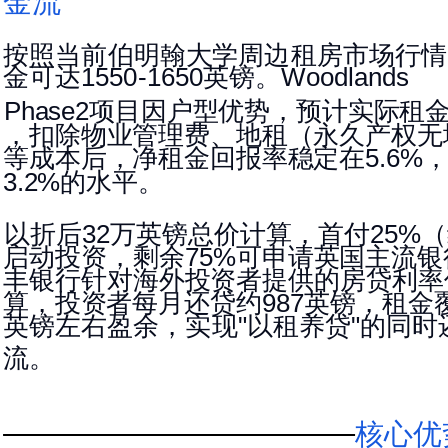
金流
按照当前伯明翰大学周边租房市场行情
金可达
英镑。
1550-1650
Woodlands
项目因户型优势，预计实际租
Phase2
，扣除物业管理费、地租（永久产权无
等成本后，净租金回报率稳定在
5.6%
的水平。
3.2%
以折后
万英镑总价计算，首付
（
32
25%
启动投资，剩
余
可申请英国主流银
75%
丰银行针对海外投资者提供的房贷利率
算，投资者每月还贷
约
英镑，租金
987
英镑左右盈余，实现
以租养贷
的同时
"
"
流。
核心优