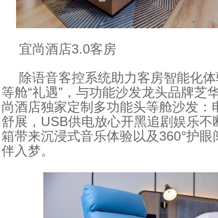
宜尚酒店3.0客房
除语音客控系统助力客房智能化体
等舱“礼遇”，与功能沙发龙头品牌芝
尚酒店独家定制多功能头等舱沙发：电
舒展，USB供电放心开黑追剧
娱乐
不
箱带来沉浸式音乐体验以及360°护
伴入梦。