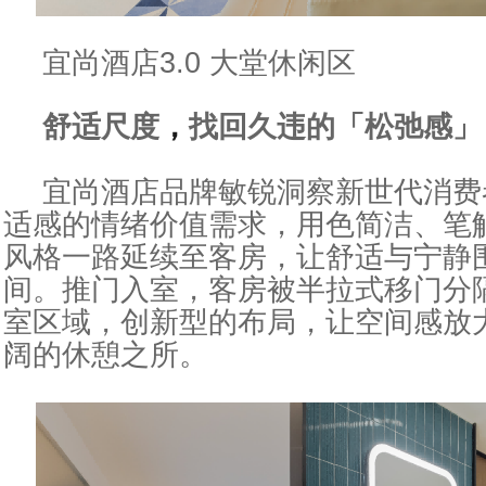
宜尚酒店3.0 大堂休闲区
舒适尺度
，
找回久违的
「
松弛感
」
宜尚酒店品牌敏锐洞察新世代消费
适感的情绪价值需求，用色简洁、笔
风格
一路
延续至客房，让舒适与宁静
间。推门入室，客房被半拉式移门分
室区域，创新型的布局，让空间感放大
阔的休憩之所。