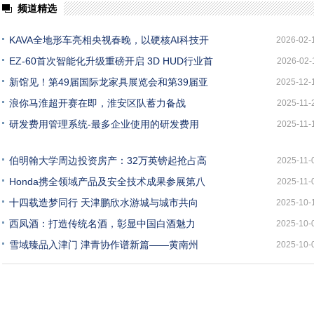
频道精选
KAVA全地形车亮相央视春晚，以硬核AI科技开
2026-02-
EZ-60首次智能化升级重磅开启 3D HUD行业首
2026-02-
新馆见！第49届国际龙家具展览会和第39届亚
2025-12-
浪你马淮超开赛在即，淮安区队蓄力备战
2025-11-
研发费用管理系统-最多企业使用的研发费用
2025-11-
伯明翰大学周边投资房产：32万英镑起抢占高
2025-11-
Honda携全领域产品及安全技术成果参展第八
2025-11-
十四载造梦同行 天津鹏欣水游城与城市共向
2025-10-
西凤酒：打造传统名酒，彰显中国白酒魅力
2025-10-
雪域臻品入津门 津青协作谱新篇——黄南州
2025-10-