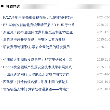
频道精选
KAVA全地形车亮相央视春晚，以硬核AI科技开
2026-02-
EZ-60首次智能化升级重磅开启 3D HUD行业首
2026-02-
新馆见！第49届国际龙家具展览会和第39届亚
2025-12-
浪你马淮超开赛在即，淮安区队蓄力备战
2025-11-
研发费用管理系统-最多企业使用的研发费用
2025-11-
伯明翰大学周边投资房产：32万英镑起抢占高
2025-11-
Honda携全领域产品及安全技术成果参展第八
2025-11-
十四载造梦同行 天津鹏欣水游城与城市共向
2025-10-
西凤酒：打造传统名酒，彰显中国白酒魅力
2025-10-
雪域臻品入津门 津青协作谱新篇——黄南州
2025-10-